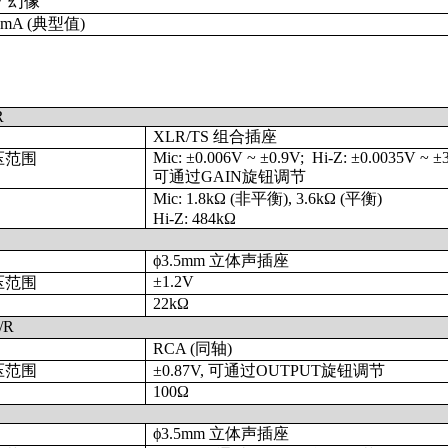
V
幻像
2 mA (典型值)
R
XLR/TS
组合插座
Mic: ±0.006V ~ ±0.9V;
Hi-Z: ±0.0035V ~ ±
压范围
可通过GAIN旋钮调节
Mic: 1.8kΩ (非平衡), 3.6kΩ (平衡)
Hi-Z: 484kΩ
ϕ3.5mm
立体声插座
±1.2V
压范围
22kΩ
/R
RCA (同轴)
压范围
±0.87V,
可通过
OUTPUT
旋钮调节
100Ω
ϕ3.5mm
立体声插座