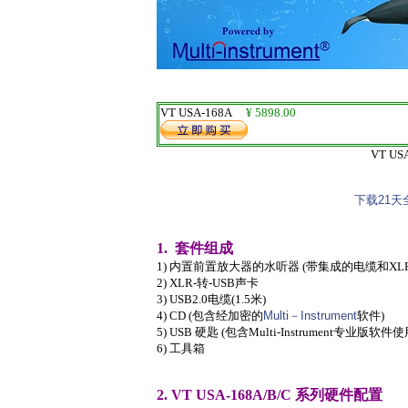
VT USA-168A
¥ 5898.00
VT US
下载21天
1. 套件组成
1) 内置前置放大器的水听器 (带集成的电缆和XL
2) XLR-转-USB声卡
3) USB2.0电缆(1.5米)
4) CD (包含经加密的
Multi－Instrument
软件)
5) USB 硬匙 (包含Multi-Instrument专业版
6) 工具箱
2. VT USA-168A/B/C 系列硬件配置