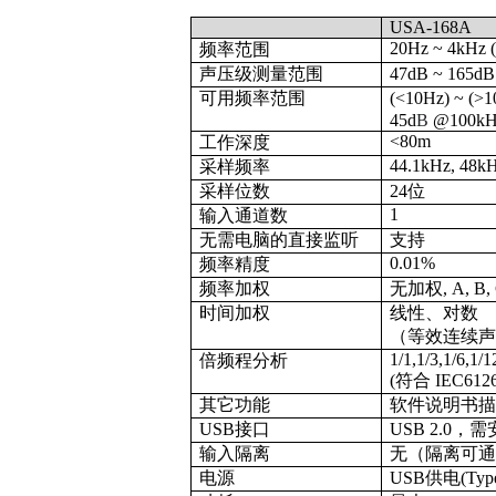
USA-168A
20Hz ~ 4kHz 
频率范围
声压级测量范围
4
7dB ~ 1
6
5dB
可用频率范围
(<10Hz) ~ 
45d
B
@100kH
<80m
工作深度
44.1kHz, 48kH
采样频率
采样位数
24
位
1
输入通道数
无需电脑的直接监听
支持
0.01%
频率精度
频率加权
无加权, A, B, 
时间加权
线性、对数
（等效连续声级 
1/1,1/3,1/6,1/1
倍频程分析
(符合 IEC612
其它功能
软件说明书
USB接口
USB 2.0
输入隔离
无（隔离可
电源
USB
供电
(Typ