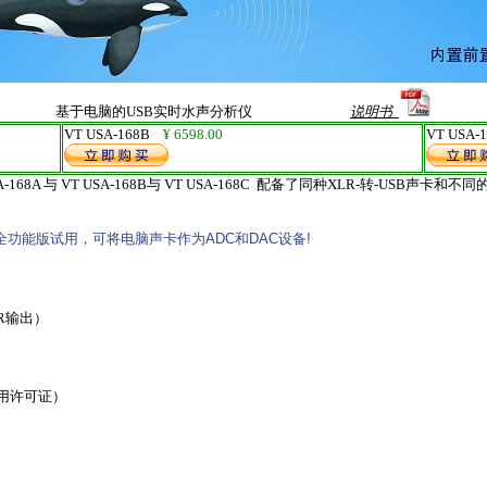
基于电脑的USB实时水声分析仪
说明书
VT USA-168B
¥ 6598.00
VT USA
A-168A 与 VT USA-168B
与 VT USA-168C
配备了
同种XLR-转-USB声卡
和不同
全功能版试用，可将电脑声卡作为ADC和DAC设备!
R输出）
软件使用许可证）