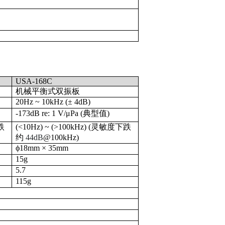
USA-168
C
机械平衡式双振板
20Hz ~ 10kHz (± 4dB)
-173dB re: 1 V/μPa (典型值)
跌
(<10Hz) ~ (>100kHz) (
灵敏度下跌
约
44dB
@100kHz)
ϕ18mm × 35mm
15g
5.7
115g