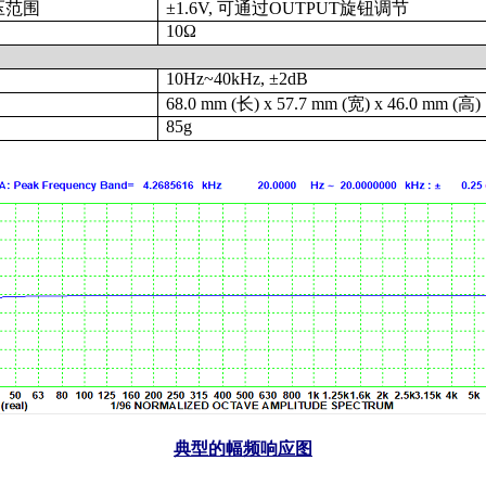
压范围
±1.6V,
可通过
OUTPUT
旋钮调节
10Ω
10Hz~40kHz, ±2dB
68.0 mm (
长
) x 57.7 mm (
宽
) x 46.0 mm (
高
)
85g
典型的幅频响应图