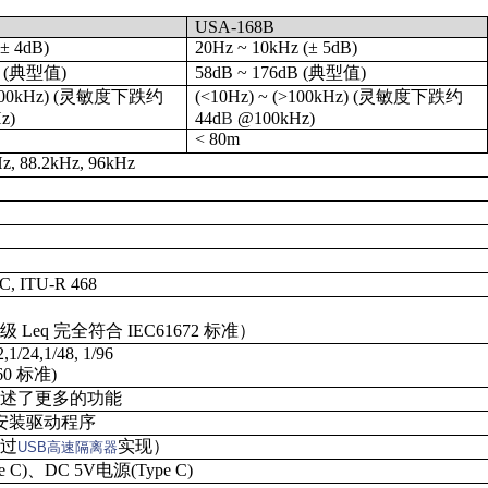
USA-168B
(± 4dB)
20Hz ~ 10kHz (± 5dB)
(典型值)
5
8dB ~ 1
7
6dB
(典型值)
(>100kHz) (灵敏度下跌约
(<10Hz) ~ (>100kHz) (灵敏度下跌约
z)
44d
B
@100kHz)
< 80m
z, 88.2kHz, 96kHz
C, ITU-R 468
Leq 完全符合 IEC61672 标准）
2,1/24,1/48, 1/96
60 标准)
描述了更多的功能
，需安装驱动程序
通过
实现）
USB高速隔离器
e C)
、
DC 5V
电源
(Type C)