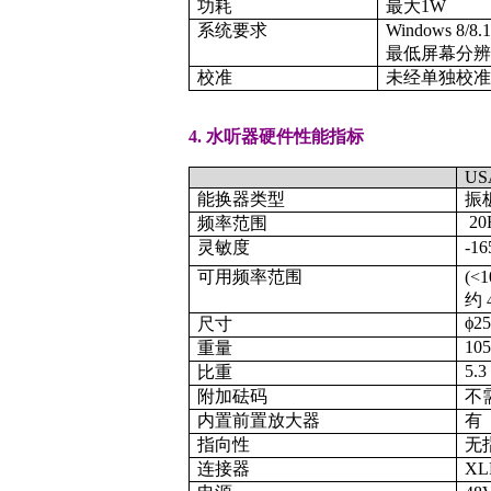
功耗
最大1W
系统要求
Windows 8/8.1/
最低屏幕分辨率: 
校准
未经单独校
4. 水听器硬件性能指标
US
能换器类型
振
20
频率范围
灵敏度
-16
可用频率范围
(<1
约
ϕ2
尺寸
10
重量
5.3
比重
附加砝码
不
内置前置放大器
有
指向性
无
连接器
X