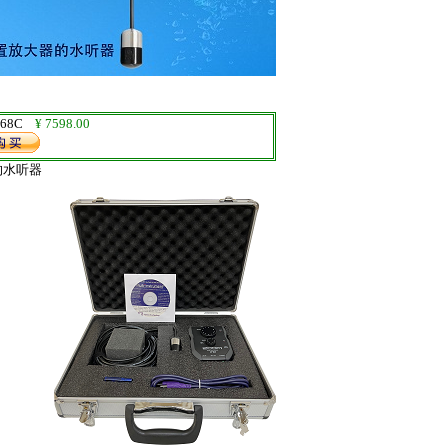
-168C
¥ 7598.00
的水听器