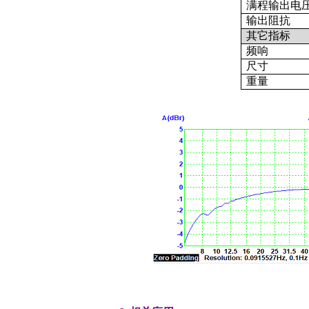
满程输出电
输出阻抗
其它指标
频响
尺寸
重量