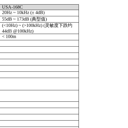
USA-168
C
20Hz ~ 10kHz (± 4dB)
5
5dB ~ 1
7
3dB
(典型值)
(<10Hz) ~ (>100kHz) (灵敏度下跌约
44d
B
@100kHz)
< 100m