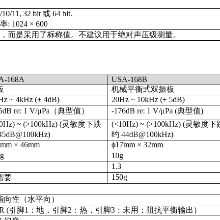
10/11, 32 bit 或 64 bit.
1024 × 600
准，而是采用了标称值。不建议用于绝对声压级测量。
A-168A
USA-168B
板
机械平衡式双振板
Hz ~ 4kHz
(± 4dB)
20Hz ~ 10kHz (± 5dB)
5dB re: 1 V/μPa
（典型值）
-176dB re: 1 V/μPa (典型值)
0Hz) ~ (>100kHz) (
灵敏度下跌
(<10Hz) ~ (>100kHz) (
灵敏度下
45dB
@100kHz)
约
44dB
@100kHz)
5mm × 46mm
ϕ17mm × 32mm
5g
10g
1.3
150g
需要
指向性（水平向）
LR (引脚1：地，引脚2：热，引脚3：未用；阻抗平衡输出）