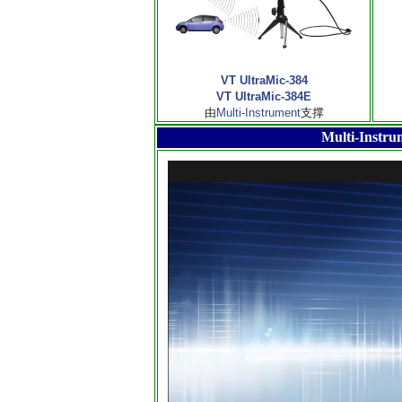
VT UltraMic-384
VT UltraMic-384E
由
Multi-Instrument
支撑
Multi-I