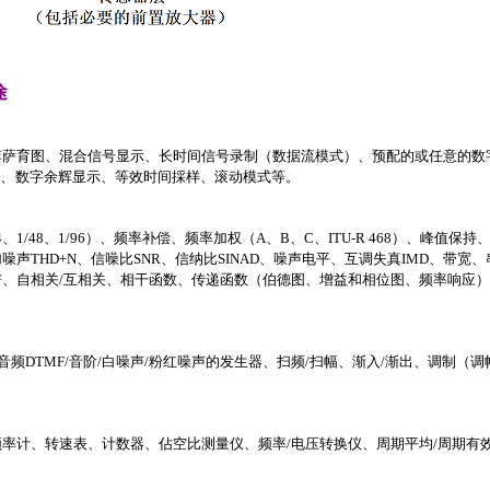
途
李萨育图、混合信号显示、长时间信号录制（数据流模式）、预配的或任意的数
、
数字余辉显示、等效时间採样、滚动模式等。
/24、1/48、1/96）、频率补偿、频率加权（A、B、C、ITU-R 468）、峰值保
声THD+N、信噪比SNR、信纳比SINAD、噪声电平、互调失真IMD、带宽
、自相关/互相关、相干函数、传递函数（伯德图、增益和相位图、频率响应
/双音频DTMF/音阶/白噪声/粉红噪声的发生器、扫频/扫幅、渐入/渐出、调制（
。
）、频率计、转速表、计数器、佔空比测量仪、频率/电压转换仪、周期平均/周期有