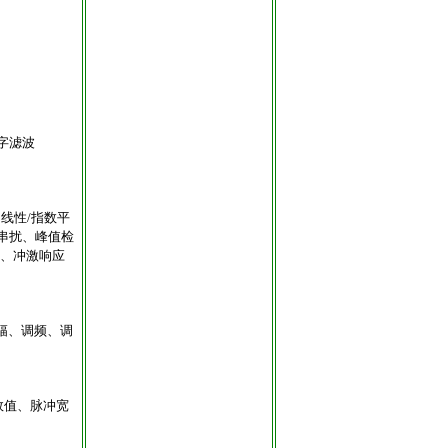
字滤波
持、线性/指数平
、串扰、峰值检
）、冲激响应
调幅、调频、调
效值、脉冲宽