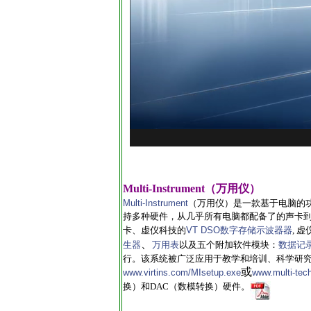
Multi-Instrument（万用仪）
Multi-Instrument
（万用仪）是一款基于电脑的
持多种硬件，从几乎所有电脑都配备了的声卡到专
卡、虚仪科技的
VT DSO数字存储示波器器
, 
、
生器
万用表
以及五个附加软件模块：
数据记
行。该系统被广泛应用于教学和培训、科学研
或
www.virtins.com/MIsetup.exe
www.multi-tec
换）和DAC（数模转换）硬件。