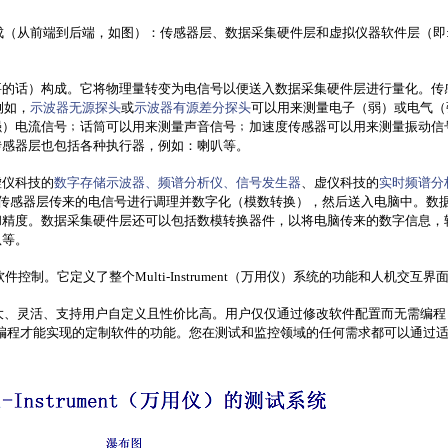
层组件构成（从前端到后端，如图）：传感器层、数据采集硬件层和虚拟仪器软件层（即: Mu
要的话）构成。它将物理量转变为电信号以便送入数据采集硬件层进行量化。传
。例如，
示波器无源探头
或
示波器有源差分探头
可以用来测量电子（弱）或电气（
强）电流信号﹔话筒可以用来测量声音信号﹔加速度传感器可以用来测量振动信
传感器层也包括各种执行器，例如：喇叭等。
虚仪科技的
数字存储示波器、频谱分析仪、信号发生器
、虚仪科技的
实时频谱分
它对由传感器层传来的电信号进行调理并数字化（模数转换），然后送入电脑中。数
和精度。数据采集硬件层还可以包括数模转换器件，以将电脑传来的数字信息，
叭等。
件控制。它定义了整个Multi-Instrument（万用仪）系统的功能和人机交互界
）系统功能强大、灵活、支持用户自定义且性价比高。用户仅仅通过修改软件配置而无需编
等编程语言编程才能实现的定制软件的功能。您在测试和监控领域的任何需求都可以通过