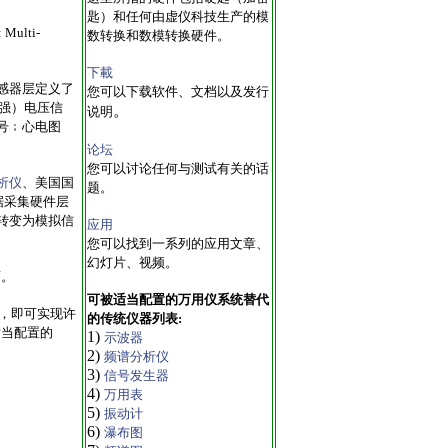
匙）和任何由虚仪科技生产的模
lti-
数转换和数模转换硬件。
下載
感器层定义了
您可以下载软件、文档以及发行
强）电压信
。
说明
号﹔心电图
论坛
您可以讨论任何与测试有关的话
析仪
、美国国
题。
据采集硬件层
转变为模拟信
应用
您可以找到一系列的应用文章、
幻灯片、视频。
面。
可被适当配置的万用仪系统替代
程，即可实现许
的传统仪器列表:
适当配置的
1)
示波器
2)
频谱分析仪
3)
信号发生器
4)
万用表
5)
振动计
6)
瀑布图