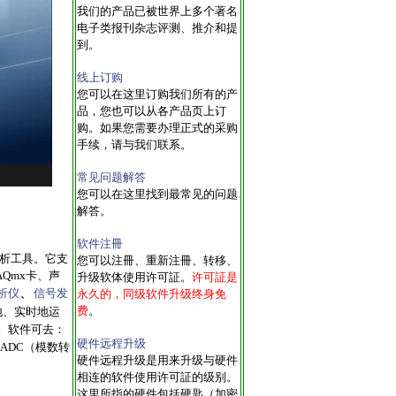
我们的产品已被世界上多个著名
电子类报刊杂志评测、推介和提
到。
线上订购
您可以在这里订购我们所有的产
品，您也可以从各产品页上订
购。如果您需要办理正式的采购
手续，请与我们联系。
常见问题解答
您可以在这里找到最常见的问题
解答。
软件注冊
析工具。它支
您可以注冊、重新注冊、转移、
Qmx卡、声
升级软体使用许可証。
许可証是
、
析仪
信号发
永久的，同级软件升级终身免
费
。
地、实时地运
。软件可去：
硬件远程升级
ADC（模数转
硬件远程升级是用来升级与硬件
相连的软件使用许可証的级别。
这里所指的硬件包括硬匙（加密