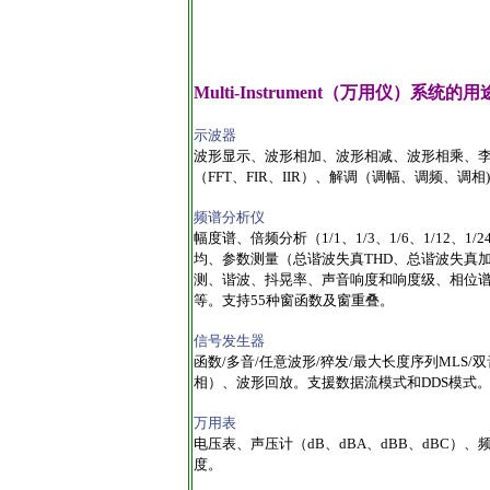
Multi-Instrument（万用仪）系统的用
示波器
波形显示、波形相加、波形相减、波形相乘、
（FFT、FIR、IIR）、
解调（调幅、调频、调相)
频谱分析仪
幅度谱、倍频分析（1/1、1/3、1/6、1/12、1
均、参数测量（总谐波失真THD、总谐波失真加噪
测、谐波、抖晃率、声音响度和响度级、相位谱
等。支持55种窗函数及窗重叠。
信号发生器
函数/多音/任意波形/猝发/最大长度序列MLS
相）、波形回放。支援数据流模式和DDS模式
万用表
电压表、声压计（dB、dBA、dBB、dBC
度。