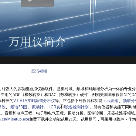
高清视频
功能强大的多功能虚拟仪器软件。是集时域、频域和时频域分析为一体的专业分
用的ADC（模数转换）和DAC（数模转换）硬件，例如美国国家仪器NI的DA
、
虚仪科技的
VT RTA实时频谱分析仪
等。它包括下列仪器和功能：
示波器
频谱分
、
、
、
和
录仪
频谱3D图
振动计
LCR表
设备检测计划
， 所有仪器和功能可同时
究、音频和电声工程、电子和电气工程、振动分析、医学诊断、乐器校淮等领域
h.cn/MIsetup.exe
免费下载并全功能试用21天。试用期间，可采用电脑声卡作为