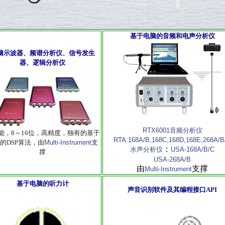
基于电脑的音频和电声分析仪
脑示波器、频谱分析仪、信号发生
器、逻辑分析仪
RTX6001音频分析仪
能，8～16位，高精度，独有的基于
RTA:
168A/B,
168C,
168D,
168E,
268A/B
的DSP算法，由
Multi-Instrument
支
：
水声分析仪
USA-168A/B/C
撑
USA-268A/B
由
支撑
Multi-Instrument
基于电脑的听力计
声音识别软件及其编程接口API